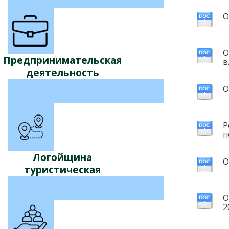
О
О
Предпринимательская
в
деятельность
О
Р
п
Логойщина
О
туристическая
О
2