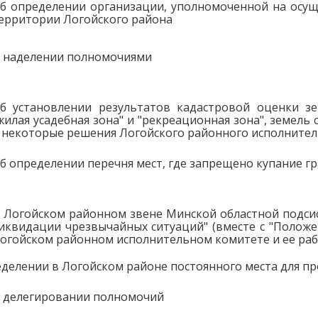
б определении организации, уполномоченной на осущ
ерритории Логойского района
 наделении полномочиями
б установлении результатов кадастровой оценки з
жилая усадебная зона" и "рекреационная зона", земел
 некоторые решения Логойского районного исполните
б определении перечня мест, где запрещено купание г
 Логойском районном звене Минской областной подси
иквидации чрезвычайных ситуаций" (вместе с "Полож
огойском районном исполнительном комитете и ее раб
еделении в Логойском районе постоянного места для п
 делегировании полномочий