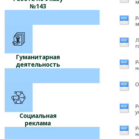
м
№143
Р
м
Л
г
Гуманитарная
Р
деятельность
н
О
Р
у
Социальная
реклама
Р
н