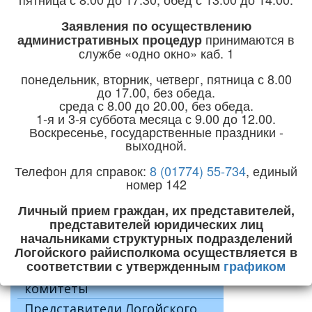
Горячая линия:
+375 (1774) 5-24-04
Заявления по осуществлению
принимаются
в
административных процедур
e-mail:
priemnaya@logoysk.gov.by
службе «одно окно» каб. 1
понедельник, вторник, четверг, пятница с 8.00
до 17.00, без обеда.
среда с 8.00 до 20.00, без обеда.
1-я и 3-я суббота месяца с 9.00 до 12.00.
Главная
Воскресенье, государственные праздники -
Главная
выходной.
Район
Телефон для справок:
8 (01774) 55-734
, единый
Руководство
Предупр
номер 142
Районный исполнительный
JUser: :_loa
комитет
Личный прием граждан, их представителей,
Управления и отделы
представителей юридических лиц
райисполкома
начальниками структурных подразделений
Логойского райисполкома осуществляется в
Районный Совет депутатов
Офици
соответствии с утвержденным
графиком
Сельские исполнительные
комитеты
Представители Логойского