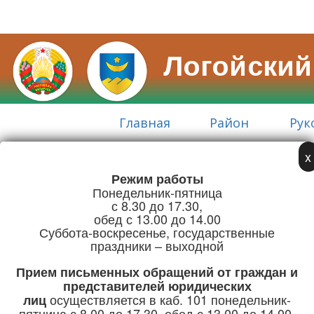
Логойский
Главная
Район
Рук
x
Режим работы
Адрес:
Понедельник-пятница
г. Логойск, ул. Советская, 15
с 8.30 до 17.30,
обед с 13.00 до 14.00
Телефон/Факс:
Суббота-воскресенье, государственные
праздники – выходной
+375 (1774) 5-51-41
Прием письменных обращений
от граждан и
Режим работы
представителей юридических
осуществляется в каб. 101 понедельник-
лиц
пятница с 8.00 до 17.30, обед с 13.00 до 14.00.