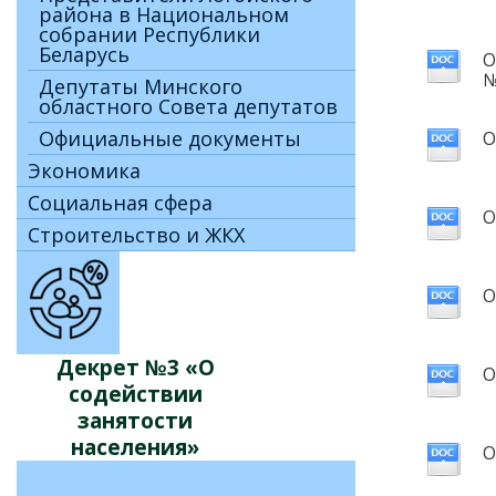
района в Национальном
собрании Республики
Беларусь
О
№
Депутаты Минского
областного Совета депутатов
Официальные документы
О
Экономика
Социальная сфера
О
Строительство и ЖКХ
О
Декрет №3 «О
О
содействии
занятости
населения»
О