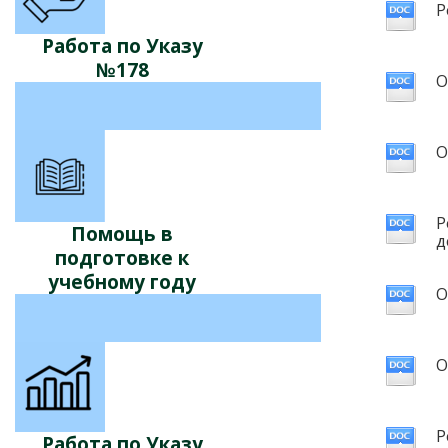
Р
Работа по Указу
№178
О
О
Р
Помощь в
д
подготовке к
учебному году
О
О
Р
Работа по Указу