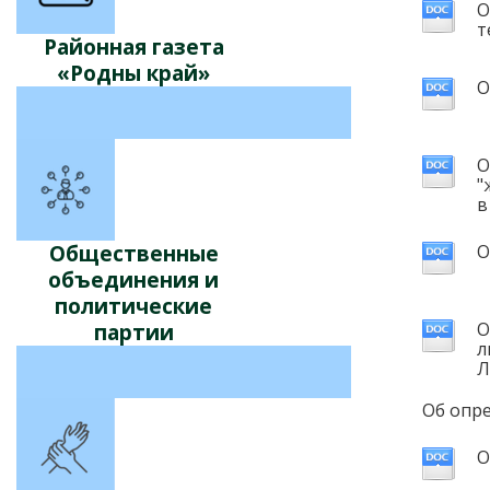
О
т
Районная газета
«Родны край»
О
О
"
в
Общественные
О
объединения и
политические
О
партии
л
Л
Об опр
О