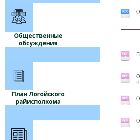
О
Общественные
обсуждения
П
О
п
План Логойского
О
райисполкома
О