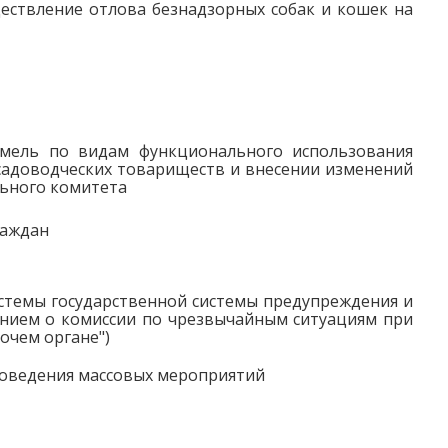
ествление отлова безнадзорных собак и кошек на
емель по видам функционального использования
ь садоводческих товариществ и внесении изменений
льного комитета
раждан
стемы государственной системы предупреждения и
ением о комиссии по чрезвычайным ситуациям при
очем органе")
роведения массовых мероприятий