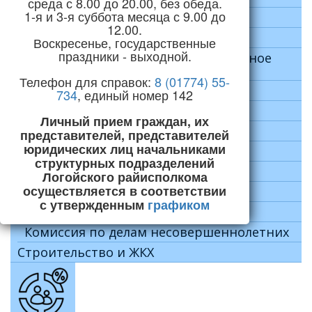
среда с 8.00 до 20.00, без обеда.
1-я и 3-я суббота месяца с 9.00 до
Социальная сфера
12.00.
Здравоохранение
Воскресенье, государственные
праздники - выходной.
Оздоровление и санаторно-курортное
лечение
Телефон для справок:
8 (01774) 55-
Лето 2024
734
, единый номер 142
Лето 2025
Личный прием граждан, их
Образование
представителей, представителей
юридических лиц начальниками
Культура
структурных подразделений
Спорт и физическая культура
Логойского райисполкома
осуществляется в соответствии
Идеологическая работа
с утвержденным
графиком
Социальная защита населения
Комиссия по делам несовершеннолетних
Строительство и ЖКХ