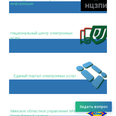
информации
Национальный центр электронных
услуг
Единый портал электронных услуг
Задать вопрос
Минское областное управление МЧС
Республики Беларусь