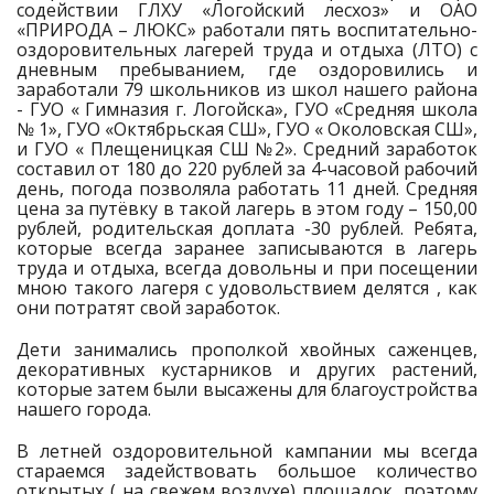
содействии ГЛХУ «Логойский лесхоз» и ОАО
«ПРИРОДА – ЛЮКС» работали пять воспитательно-
оздоровительных лагерей труда и отдыха (ЛТО) с
дневным пребыванием, где оздоровились и
заработали 79 школьников из школ нашего района
- ГУО « Гимназия г. Логойска», ГУО «Средняя школа
№ 1», ГУО «Октябрьская СШ», ГУО « Околовская СШ»,
и ГУО « Плещеницкая СШ №2». Средний заработок
составил от 180 до 220 рублей за 4-часовой рабочий
день, погода позволяла работать 11 дней. Средняя
цена за путёвку в такой лагерь в этом году – 150,00
рублей, родительская доплата -30 рублей. Ребята,
которые всегда заранее записываются в лагерь
труда и отдыха, всегда довольны и при посещении
мною такого лагеря с удовольствием делятся , как
они потратят свой заработок.
Дети занимались прополкой хвойных саженцев,
декоративных кустарников и других растений,
которые затем были высажены для благоустройства
нашего города.
В летней оздоровительной кампании мы всегда
стараемся задействовать большое количество
открытых ( на свежем воздухе) площадок, поэтому