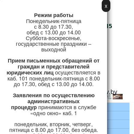
x
Режим работы
Адрес:
Понедельник-пятница
г. Логойск, ул. Советская, 15
с 8.30 до 17.30,
обед с 13.00 до 14.00
Телефон/Факс:
Суббота-воскресенье,
государственные праздники –
+375 (1774) 5-51-41
выходной
Режим работы
Прием письменных обращений
от
граждан и представителей
осуществляется в
юридических лиц
Горячая линия:
каб. 101 понедельник-пятница с 8.00
+375 (1774) 5-24-04
до 17.30, обед с 13.00 до 14.00.
e-mail:
priemnaya@logoysk.gov.by
Заявления по осуществлению
административных
принимаются
в службе
процедур
Главная
«одно окно» каб. 1
Район
понедельник, вторник, четверг,
Руководство
пятница с 8.00 до 17.00, без обеда.
Экономика