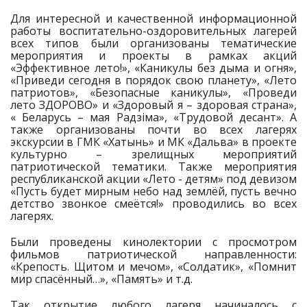
Для интересной и качественной информационной
работы воспитательно-оздоровительных лагерей
всех типов были организованы тематические
мероприятия и проекты в рамках акций
«Эффективное лето!», «Каникулы без дыма и огня»,
«Приведи сегодня в порядок свою планету», «Лето
патриотов», «Безопасные каникулы», «Проведи
лето ЗДОРОВО» и «Здоровый я – здоровая страна»,
« Беларусь – мая Радзiма», «Трудовой десант». А
также организованы почти во всех лагерях
экскурсии в ГМК «Хатынь» и МК «Дальва» в проекте
культурно – зрелищных мероприятий
патриотической тематики. Также мероприятия
республиканской акции «Лето - детям» под девизом
«Пусть будет мирным небо над землёй, пусть вечно
детство звонкое смеётся!» проводились во всех
лагерях.
Были проведены кинолектории с просмотром
фильмов патриотической направленности:
«Крепость. Щитом и мечом», «Солдатик», «Помнит
мир спасённый…», «Память» и т.д.
Так открытие любого лагеря начиналось с