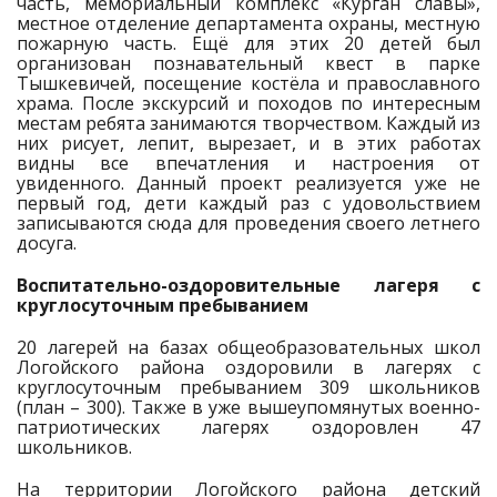
часть, мемориальный комплекс «Курган славы»,
местное отделение департамента охраны, местную
пожарную часть. Ещё для этих 20 детей был
организован познавательный квест в парке
Тышкевичей, посещение костёла и православного
храма. После экскурсий и походов по интересным
местам ребята занимаются творчеством. Каждый из
них рисует, лепит, вырезает, и в этих работах
видны все впечатления и настроения от
увиденного. Данный проект реализуется уже не
первый год, дети каждый раз с удовольствием
записываются сюда для проведения своего летнего
досуга.
Воспитательно-оздоровительные лагеря с
круглосуточным пребыванием
20 лагерей на базах общеобразовательных школ
Логойского района оздоровили в лагерях с
круглосуточным пребыванием 309 школьников
(план – 300). Также в уже вышеупомянутых военно-
патриотических лагерях оздоровлен 47
школьников.
На территории Логойского района детский