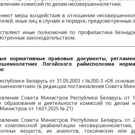
авлениях комиссий по делам несовершеннолетних;
еняют меры воздействия в отношении несовершенноле
елей, иных лиц в случаях и порядке, предусмотренных 
ествляют иные полномочия по профилактике безнадз
мотренные законодательством.
ные нормативные правовые документы, регламе
ершеннолетних Логойского райисполкома нор
м:
еспублики Беларусь от 31.05.2003 г.№200-3 «Об основ
шеннолетних» (в редакции постановления Совета Минис
овление Совета Министров Республики Беларусь от 1
е образования и деятельности комиссий по делам н
Министров от 14.01.2025 № 21)
овление Совета Министров Республики Беларусь от 2
е комплексной реабилитации несовершеннолетних, 
ропных веществ, их аналогов, токсических или 