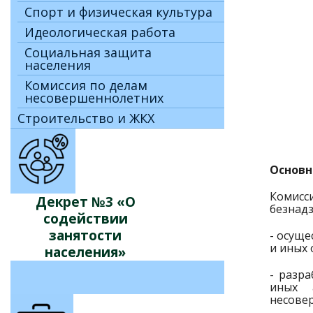
Спорт и физическая культура
Идеологическая работа
Социальная защита
населения
Комиссия по делам
несовершеннолетних
Строительство и ЖКХ
Основн
Комисс
Декрет №3 «О
безнад
содействии
занятости
- осущ
и иных
населения»
- разр
иных 
несове