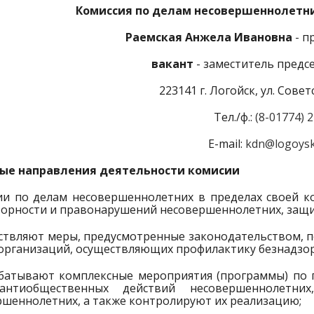
Комиссия по делам несовершеннолетн
Раемская Анжела Ивановна
- п
вакант
- заместитель предс
223141 г. Логойск, ул. Советс
Тел./ф.:
(8-01774) 
E-mail:
kdn@logoysk
ые направления деятельности комисии
ии по делам несовершеннолетних в пределах своей к
зорности и правонарушений несовершеннолетних, защи
ествляют меры, предусмотренные законодательством, 
 организаций, осуществляющих профилактику безнадзо
абатывают комплексные мероприятия (программы) по 
антиобщественных действий несовершеннолетн
ршеннолетних, а также контролируют их реализацию;