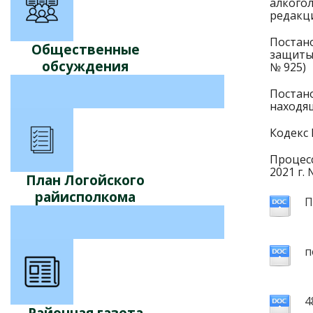
алкого
редакци
Постан
Общественные
защиты 
обсуждения
№ 925)
Постан
находя
Кодекс 
Процес
2021 г. 
План Логойского
райисполкома
П
п
4