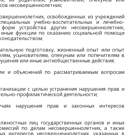
есов несовершеннолетних;
овершеннолетних, освобожденных из учреждений
пециальных учебно-воспитательных и лечебно-
 форм устройства других несовершеннолетних,
т иные функции по оказанию социальной помощи
конодательством;
ательную подготовку, жизненный опыт или опыт
елям, усыновителям, опекунам или попечителям в
ушения или иные антиобщественные действия;
ии и объяснений по рассматриваемым вопросам
рганизации с целью устранения нарушения прав и
тельно-профилактической деятельности;
чаях нарушения прав и законных интересов
олжностных лиц государственных органов и иных
омиссий по делам несовершеннолетних, а также
х интересов несовершеннолетних, указанных в