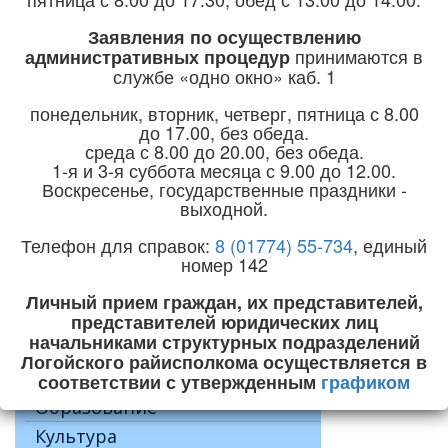
Горячая линия:
+375 (1774) 5-24-04
Заявления по осуществлению
принимаются
в
административных процедур
e-mail:
priemnaya@logoysk.gov.by
службе «одно окно» каб. 1
понедельник, вторник, четверг, пятница с 8.00
до 17.00, без обеда.
среда с 8.00 до 20.00, без обеда.
1-я и 3-я суббота месяца с 9.00 до 12.00.
Главная
Воскресенье, государственные праздники -
Главная
выходной.
Район
Телефон для справок:
8 (01774) 55-734
, единый
Руководство
Предупр
номер 142
Экономика
JUser: :_loa
Личный прием граждан, их представителей,
Социальная сфера
представителей юридических лиц
Здравоохранение
начальниками структурных подразделений
Оздоровление и санаторно-
Логойского райисполкома осуществляется в
курортное лечение
Комис
соответствии с утвержденным
графиком
Образование
Культура