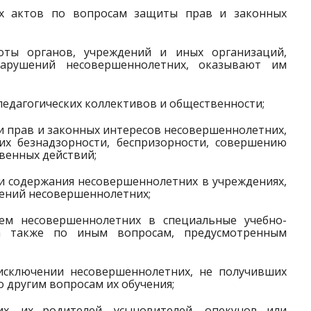
ых актов по вопросам защиты прав и законных
ты органов, учреждений и иных организаций,
нарушений несовершеннолетних, оказывают им
педагогических коллективов и общественности;
и прав и законных интересов несовершеннолетних,
х безнадзорности, беспризорности, совершению
енных действий;
 и содержания несовершеннолетних в учреждениях,
ений несовершеннолетних;
ем несовершеннолетних в специальные учебно-
 а также по иным вопросам, предусмотренным
исключении несовершеннолетних, не получивших
о другим вопросам их обучения;
х, их родителей, усыновителей, опекунов или