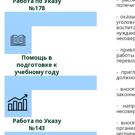
Работа по Указу
попечит
№178
- оказ
уголов
воспит
нуждаю
несове
- прив
работы
Помощь в
перево
подготовке к
учебному году
- приг
должнос
- внос
законн
- нап
несове
Работа по Указу
- внос
№143
органи
неприн