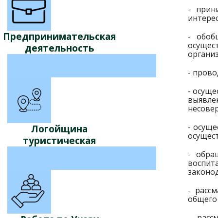
- прин
интере
Предпринимательская
- обоб
осущес
деятельность
органи
- прово
- осущ
выявле
несове
- осущ
Логойщина
осущес
туристическая
- обра
воспит
законо
- расс
общего 
- расс