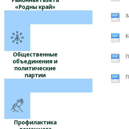
Районная газета
«Родны край»
З
К
Общественные
П
объединения и
политические
партии
П
Профилактика