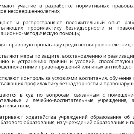
имают участие в разработке нормативных правов
сов несовершеннолетних;
щают и распространяют положительный опыт рабо
твляющих профилактику безнадзорности и право
зационно-методическую помощь;
дят правовую пропаганду среди несовершеннолетних, 
ествляют меры по защите, восстановлению и реализаци
нию и устранению причин и условий, способствующи
ршеннолетними правонарушений или иных антиобществ
ествляют контроль за условиями воспитания, обучения
твляющих профилактику безнадзорности и правонаруш
щаются в суд по вопросам, связанным с помещени
ательные и лечебно-воспитательные учреждения,
дательством;
матривают ходатайства учреждений образования об 
базового образования, из учреждений образования и п
матривают жалобы и заявления несовершеннолетни