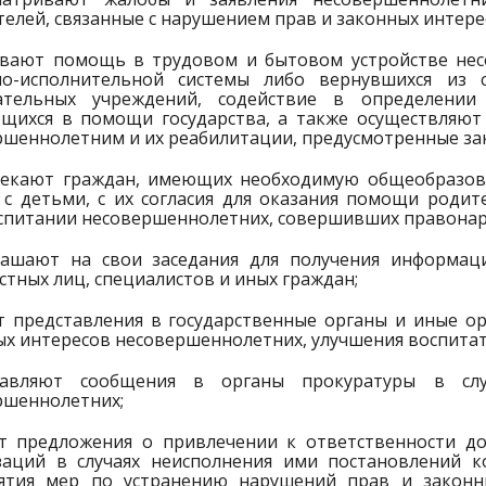
елей, связанные с нарушением прав и законных интер
ывают помощь в трудовом и бытовом устройстве нес
но-исполнительной системы либо вернувшихся из с
ательных учреждений, содействие в определении
щихся в помощи государства, а также осуществляю
ршеннолетним и их реабилитации, предусмотренные за
лекают граждан, имеющих необходимую общеобразов
 с детьми, с их согласия для оказания помощи родит
спитании несовершеннолетних, совершивших правонар
лашают на свои заседания для получения информац
тных лиц, специалистов и иных граждан;
ят представления в государственные органы и иные о
ых интересов несовершеннолетних, улучшения воспита
равляют сообщения в органы прокуратуры в слу
ршеннолетних;
ят предложения о привлечении к ответственности д
заций в случаях неисполнения ими постановлений к
ятия мер по устранению нарушений прав и законны