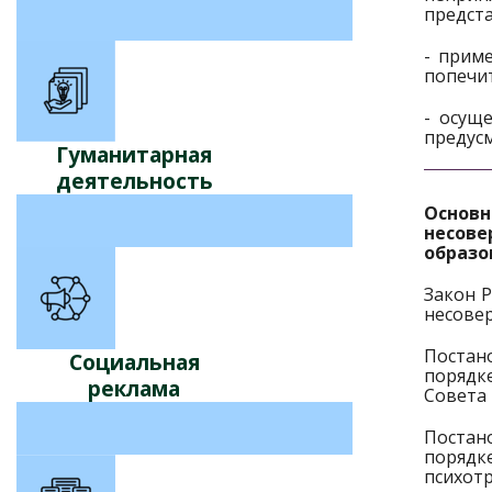
предст
- прим
попечит
- осущ
предус
Гуманитарная
деятельность
Основ
несов
образо
Закон Р
несовер
Постан
Социальная
порядк
реклама
Совета 
Постан
порядк
психот