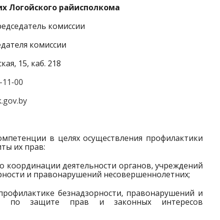
их Логойского райисполкома
редседатель комиссии
едателя комиссии
кая, 15, каб. 218
2-11-00
.gov.by
омпетенции в целях осуществления профилактики
ты их прав:
по координации деятельности органов, учреждений
рности и правонарушений несовершеннолетних;
профилактике безнадзорности, правонарушений и
их, по защите прав и законных интересов