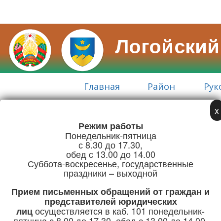
Логойский
Главная
Район
Рук
x
Режим работы
Адрес:
Понедельник-пятница
г. Логойск, ул. Советская, 15
с 8.30 до 17.30,
обед с 13.00 до 14.00
Телефон/Факс:
Суббота-воскресенье, государственные
праздники – выходной
+375 (1774) 5-51-41
Прием письменных обращений
от граждан и
Режим работы
представителей юридических
осуществляется в каб. 101 понедельник-
лиц
пятница с 8.00 до 17.30, обед с 13.00 до 14.00.