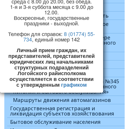
среда с 8.00 до 20.00, без обеда.
1-я и 3-я суббота месяца с 9.00 до
Промышленность
12.00.
Внешнеэкономическая деятельность
Воскресенье, государственные
праздники - выходной.
Розничная торговля и общественное
питание
Телефон для справок:
8 (01774) 55-
Нормативно-правовые акты в сфере
734
, единый номер 142
розничной торговли и общественного
питания
Личный прием граждан, их
представителей, представителей
Защита прав потребителей
юридических лиц начальниками
Торговый реестр
структурных подразделений
Логойского райисполкома
Лицензирование
осуществляется в соответствии
Информация по Указу Президента №345
с утвержденным
графиком
«О развитии торговли, общественного
питания и бытового обслуживания»
Маршруты движения автомагазинов
Государственная регистрация и
ликвидация субъектов хозяйствования
Бытовое обслуживание населения