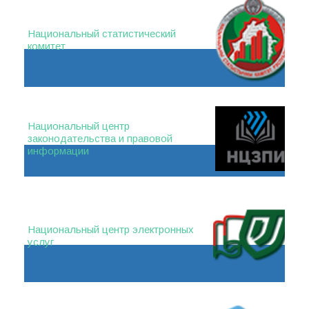
Национальный статистический
комитет
Национальный центр
законодательства и правовой
информации
Национальный центр электронных
услуг