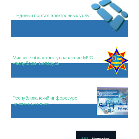
Единый портал электронных услуг
Минское областное управление МЧС
Республики Беларусь
Республиканский инфоресурс
субконтрактации