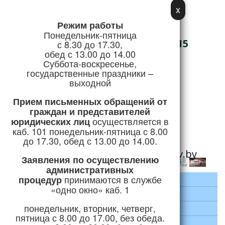
x
Режим работы
Адрес:
Понедельник-пятница
г. Логойск, ул. Советская, 15
с 8.30 до 17.30,
обед с 13.00 до 14.00
Телефон/Факс:
Суббота-воскресенье,
государственные праздники –
+375 (1774) 5-51-41
выходной
Режим работы
Прием письменных обращений
от
граждан и представителей
осуществляется в
юридических лиц
Горячая линия:
каб. 101 понедельник-пятница с 8.00
+375 (1774) 5-24-04
до 17.30, обед с 13.00 до 14.00.
e-mail:
priemnaya@logoysk.gov.by
Заявления по осуществлению
административных
принимаются
в службе
процедур
Главная
«одно окно» каб. 1
Район
понедельник, вторник, четверг,
Руководство
пятница с 8.00 до 17.00, без обеда.
Экономика