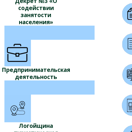
Декрет №3 «О
содействии
занятости
населения»
Предпринимательская
деятельность
Логойщина