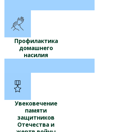
Профилактика
домашнего
насилия
Увековечение
памяти
защитников
Отечества и
жертв войны