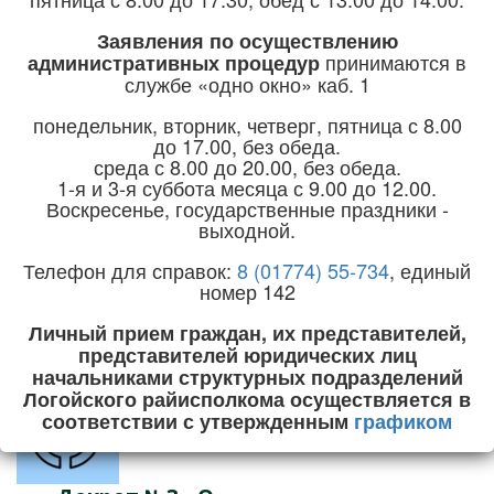
Горячая линия:
+375 (1774) 5-24-04
Заявления по осуществлению
принимаются
в
административных процедур
e-mail:
priemnaya@logoysk.gov.by
службе «одно окно» каб. 1
понедельник, вторник, четверг, пятница с 8.00
до 17.00, без обеда.
среда с 8.00 до 20.00, без обеда.
1-я и 3-я суббота месяца с 9.00 до 12.00.
Главная
Воскресенье, государственные праздники -
Главная
выходной.
Район
Телефон для справок:
8 (01774) 55-734
, единый
Руководство
Предупр
номер 142
Экономика
JUser: :_loa
Личный прием граждан, их представителей,
Социальная сфера
представителей юридических лиц
Строительство и ЖКХ
начальниками структурных подразделений
Логойского райисполкома осуществляется в
Пусту
соответствии с утвержденным
графиком