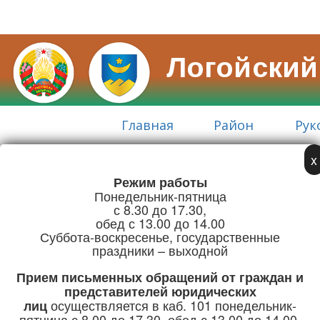
Логойский
Главная
Район
Рук
x
Режим работы
Адрес:
Понедельник-пятница
г. Логойск, ул. Советская, 15
с 8.30 до 17.30,
обед с 13.00 до 14.00
Телефон/Факс:
Суббота-воскресенье, государственные
праздники – выходной
+375 (1774) 5-51-41
Прием письменных обращений
от граждан и
Режим работы
представителей юридических
осуществляется в каб. 101 понедельник-
лиц
пятница с 8.00 до 17.30, обед с 13.00 до 14.00.