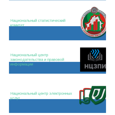
Национальный статистический
комитет
Национальный центр
законодательства и правовой
информации
Национальный центр электронных
услуг