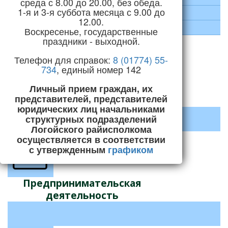
среда с 8.00 до 20.00, без обеда.
1-я и 3-я суббота месяца с 9.00 до
Социальная сфера
12.00.
Строительство и ЖКХ
Воскресенье, государственные
праздники - выходной.
Телефон для справок:
8 (01774) 55-
734
, единый номер 142
Личный прием граждан, их
Декрет №3 «О содействии
представителей, представителей
занятости населения»
юридических лиц начальниками
структурных подразделений
Логойского райисполкома
осуществляется в соответствии
с утвержденным
графиком
Предпринимательская
деятельность