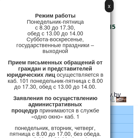
x
Режим работы
Адрес:
Понедельник-пятница
г. Логойск, ул. Советская, 15
с 8.30 до 17.30,
обед с 13.00 до 14.00
Телефон/Факс:
Суббота-воскресенье,
государственные праздники –
+375 (1774) 5-51-41
выходной
Режим работы
Прием письменных обращений
от
граждан и представителей
осуществляется в
юридических лиц
Горячая линия:
каб. 101 понедельник-пятница с 8.00
+375 (1774) 5-24-04
до 17.30, обед с 13.00 до 14.00.
e-mail:
priemnaya@logoysk.gov.by
Заявления по осуществлению
административных
принимаются
в службе
процедур
Главная
«одно окно» каб. 1
Район
понедельник, вторник, четверг,
Руководство
пятница с 8.00 до 17.00, без обеда.
Экономика