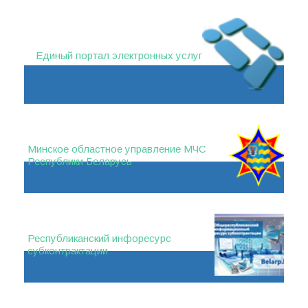
Единый портал электронных услуг
Минское областное управление МЧС
Республики Беларусь
Республиканский инфоресурс
субконтрактации