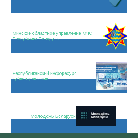
Минское областное управление МЧС
Республики Беларусь
Республиканский инфоресурс
субконтрактации
Молодежь Беларуси