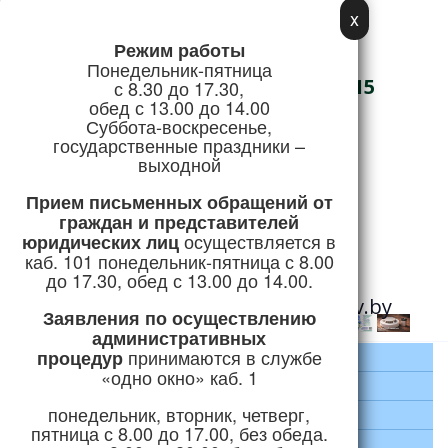
x
Режим работы
Адрес:
Понедельник-пятница
г. Логойск, ул. Советская, 15
с 8.30 до 17.30,
обед с 13.00 до 14.00
Телефон/Факс:
Суббота-воскресенье,
государственные праздники –
+375 (1774) 5-51-41
выходной
Режим работы
Прием письменных обращений
от
граждан и представителей
осуществляется в
юридических лиц
Горячая линия:
каб. 101 понедельник-пятница с 8.00
+375 (1774) 5-24-04
до 17.30, обед с 13.00 до 14.00.
e-mail:
priemnaya@logoysk.gov.by
Заявления по осуществлению
административных
принимаются
в службе
процедур
Главная
«одно окно» каб. 1
Район
понедельник, вторник, четверг,
Руководство
пятница с 8.00 до 17.00, без обеда.
Экономика