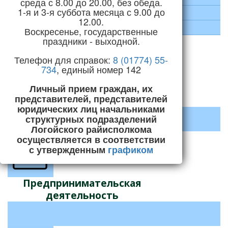
среда с 8.00 до 20.00, без обеда.
1-я и 3-я суббота месяца с 9.00 до
Социальная сфера
12.00.
Строительство и ЖКХ
Воскресенье, государственные
праздники - выходной.
Телефон для справок:
8 (01774) 55-
734
, единый номер 142
Личный прием граждан, их
Декрет №3 «О содействии
представителей, представителей
занятости населения»
юридических лиц начальниками
структурных подразделений
Логойского райисполкома
осуществляется в соответствии
с утвержденным
графиком
Предпринимательская
деятельность