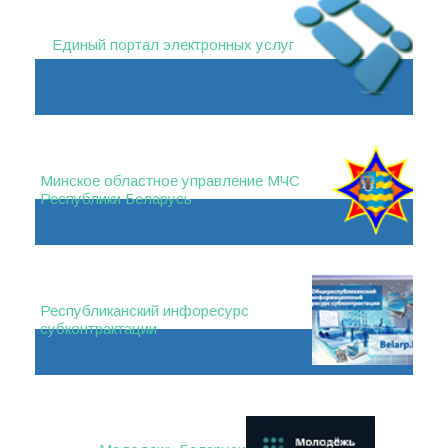
Единый портал электронных услуг
Минское областное управление МЧС
Республики Беларусь
Республиканский инфоресурс
субконтрактации