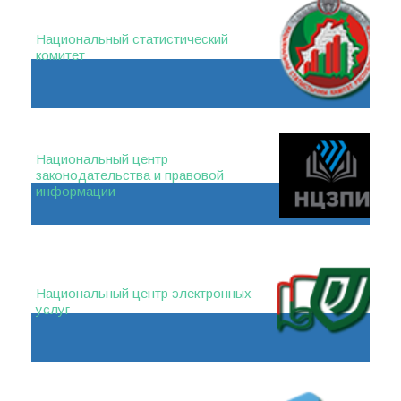
Национальный статистический
комитет
Национальный центр
законодательства и правовой
информации
Национальный центр электронных
услуг