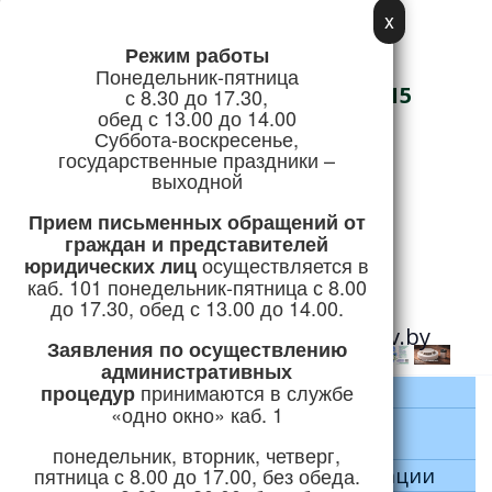
x
Режим работы
Адрес:
Понедельник-пятница
г. Логойск, ул. Советская, 15
с 8.30 до 17.30,
обед с 13.00 до 14.00
Телефон/Факс:
Суббота-воскресенье,
государственные праздники –
+375 (1774) 5-51-41
выходной
Режим работы
Прием письменных обращений
от
граждан и представителей
осуществляется в
юридических лиц
Горячая линия:
каб. 101 понедельник-пятница с 8.00
+375 (1774) 5-24-04
до 17.30, обед с 13.00 до 14.00.
e-mail:
priemnaya@logoysk.gov.by
Заявления по осуществлению
административных
принимаются
в службе
процедур
Прокуратура Логойского района
«одно окно» каб. 1
Отдел внутренних дел Логойского
райисполкома
понедельник, вторник, четверг,
пятница с 8.00 до 17.00, без обеда.
Отделение по гражданству и миграции