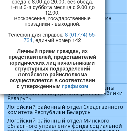
среда с 8.00 до 20.00, без обеда.
Отдел охраны правопорядка и
1-я и 3-я суббота месяца с 9.00 до
профилактики
12.00.
Воскресенье, государственные
Уголовно-исполнительная инспекция
праздники - выходной.
Инспекция по делам
несовершеннолетних
Телефон для справок:
8 (01774) 55-
734
, единый номер 142
ГАИ
Новости
Личный прием граждан, их
представителей, представителей
Группа кадров
юридических лиц начальниками
Логойский районный отдел по
структурных подразделений
чрезвычайным ситуациям
Логойского райисполкома
Суд Логойского района
осуществляется в соответствии
с утвержденным
графиком
Логойский отдел Департамента охраны
Министерства внутренних дел Республики
Беларусь
Логойский районный отдел Следственного
комитета Республики Беларусь
Логойский районный отдел Минского
областного управления фонда социальной
защиты населения министерства труда и