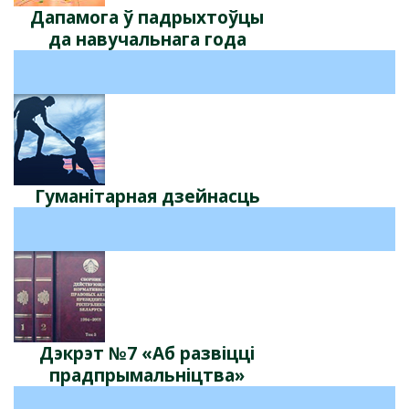
Дапамога ў падрыхтоўцы
да навучальнага года
Гуманітарная дзейнасць
Дэкрэт №7 «Аб развіцці
прадпрымальніцтва»