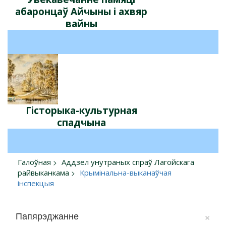
абаронцаў Айчыны і ахвяр
вайны
Гісторыка-культурная
спадчына
Галоўная
Аддзел унутраных спраў Лагойскага
райвыканкама
Крымінальна-выканаўчая
інспекцыя
×
Папярэджанне