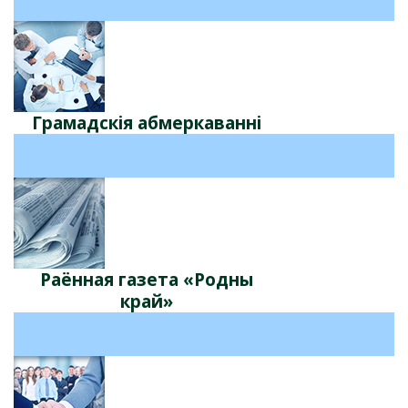
Грамадскія абмеркаваннi
Раённая газета «Родны
край»