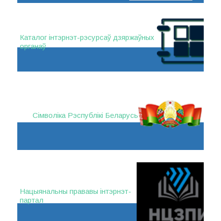
Каталог інтэрнэт-рэсурсаў дзяржаўных
органаў
Сімволіка Рэспублікі Беларусь
Нацыянальны прававы інтэрнэт-
партал