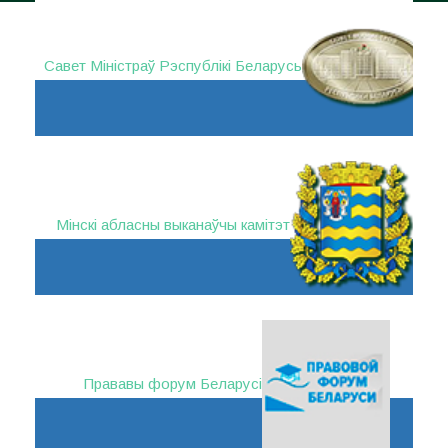
Савет Міністраў Рэспублікі Беларусь
Мінскі абласны выканаўчы камітэт
Прававы форум Беларусі