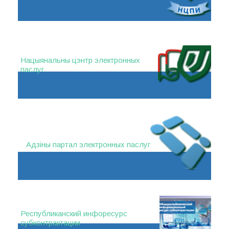
Нацыянальны цэнтр электронных
паслуг
Адзіны партал электронных паслуг
Республиканский инфоресурс
субконтрактации