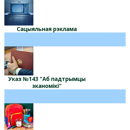
Сацыяльная рэклама
Указ №143 "Аб падтрымцы
эканомікі"