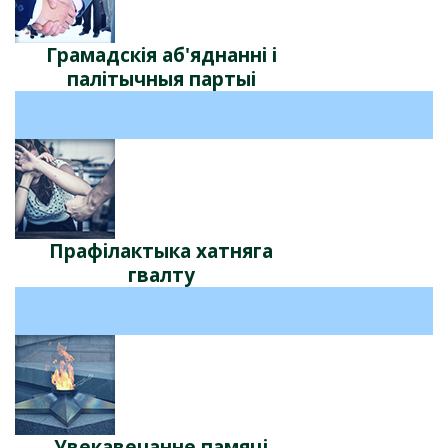
Грамадскія аб'яднанні і
палітычныя партыі
Прафілактыка хатняга
гвалту
Увекавечанне памяці