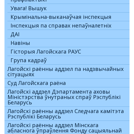
Увага! Вышук
Крымінальна-выканаўчая інспекцыя
Інспекцыя па справах непаўналетніх
ДАI
Навіны
Гісторыя Лагойскага РАУС
Група кадраў
Лагойскі раённы аддзел па надзвычайных
сітуацыях
Суд Лагойскага раёна
Лагойскі аддзел Дэпартамента аховы
Міністэрства ўнутраных спраў Рэспублікі
Беларусь
Лагойскі раённы аддзел Следчага камітэта
Рэспублікі Беларусь
Лагойскі раённы аддзел Мінскага
абласнога ўпраўлення Фонду сацыяльнай