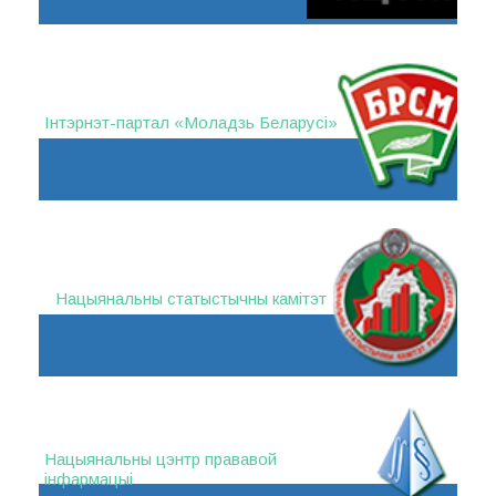
Інтэрнэт-партал «Моладзь Беларусі»
Нацыянальны статыстычны камітэт
Нацыянальны цэнтр прававой
інфармацыі