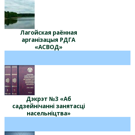
Лагойская раённая
арганізацыя РДГА
«АСВОД»
Дэкрэт №3 «Аб
садзейнічанні занятасці
насельніцтва»