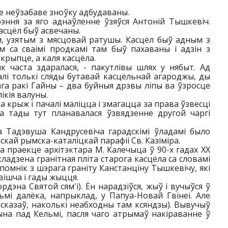
ле неўзабаве зноўку адбудаваны.
эння за яго аднаўленне ўзяўся Антоній Тышкевіч.
касцёл быў асвечаны.
м, узятым з мясцовай ратушы. Касцёл быў адным з
м са сваімі продкамі там быў пахаваны і адзін з
крыпце, а каля касцёла.
як часта здаралася, - пакутлівы шлях у нябыт. Ад
алі толькі сляды бутавай касцёльнай агароджы, ды
га ракі Гайны – два буйныя дрэвы ліпы ва ўзросце
ікія валуны.
а крыж і пачалі маліцца і змагацца за права ўзвесці
а тады тут планавалася ўзвядзенне другой чаргі
а Тадэвуша Кандрусевіча гарадскімі ўладамі было
кай рымска-каталіцкай парафіі Св. Казіміра.
Па праекце архітэктара М. Калечыца ў 90-х гадах ХХ
ладзена гранітная пліта старога касцёла са словамі
помнік з шэрага граніту Канстанціну Тышкевічу, які
звішча і гады жыцця.
дэна Святой сям'і). Ён нарадзіўся, жыў і вучыўся ў
мі далёка, напрыклад, у Папуа-Новай Гвінеі. Але
асказаў, наколькі неабходны там ксяндзы). Вывучыў
на пад Кельмі, пасля чаго атрымаў накіраванне ў