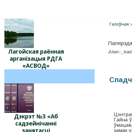
Галоўная
Папярэд
Лагойская раённая
JUser::_load
арганізацыя РДГА
«АСВОД»
Спадч
Цэнтрам
Дэкрэт №3 «Аб
Гайна ў
садзейнічанні
ўмацав
занятасці
замак у