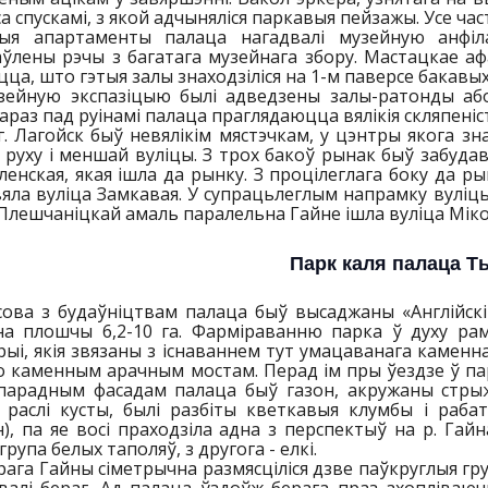
са спускамі, з якой адчыняліся паркавыя пейзажы. Усе ча
ыя апартаменты палаца нагадвалі музейную анфіла
ўлены рэчы з багатага музейнага збору. Мастацкае аф
ца, што гэтыя залы знаходзіліся на 1-м паверсе бакавы
зейную экспазіцыю былі адведзены залы-ратонды або
зараз пад руінамі палаца праглядаюцца вялікія скляпені
г. Лагойск быў невялікім мястэчкам, у цэнтры якога зн
 руху і меншай вуліцы. З трох бакоў рынак быў забуда
ленская, якая ішла да рынку. З процілеглага боку да р
яла вуліца Замкавая. У супрацьлеглым напрамку вуліцы
Плешчаніцкай амаль паралельна Гайне ішла вуліца Міко
Парк каля палаца Т
сова з будаўніцтвам палаца быў высаджаны «Англійскі
на плошчы 6,2-10 га. Фарміраванню парка ў духу рама
ыі, якія звязаны з існаваннем тут умацаванага каменн
о каменным арачным мостам. Перад ім пры ўездзе ў парк
парадным фасадам палаца быў газон, акружаны стрыж
і раслі кусты, былі разбіты кветкавыя клумбы і раба
), па яе восі праходзіла адна з перспектыў на р. Гайн
група белых таполяў, з другога - елкі.
рага Гайны сіметрычна размясціліся дзве паўкруглыя ​​гр