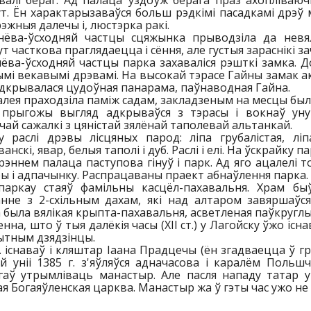
валі бераг. Ад палаца ўздоўж берага праз ахоплiваю
. Ён характарызаваўся больш рэдкімі пасадкамі дрэў м
эжныя далечы і, люстэрка ракі.
нёва-ўсходняй частцы сцяжынка прыводзіла да невял
 часткова праглядаецца і сёння, але густыя зараснікі з
ёва-ўсходняй частцы парка захаваліся рэшткі замка. Д
мі векавымі дрэвамі. На высокай тэрасе Гайны замак а
дкрывалася цудоўная панарама, паўнаводная Гайна.
алея праходзіла паміж садам, закладзеным на месцы былы
 прыгожы выгляд адкрываўся з тэрасы і вокнаў уну
чай сажалкі з цяністай зялёнай таполевай альтанкай.
у раслі дрэвы лісцяных парод: ліпа грубалістая, лі
ванскі, явар, белыя таполі і дуб. Раслі і елі. На ўскрайк
рэннем палаца паступова гінуў і парк. Ад яго ацалелі 
ы і адпачынку. Распрацаваны праект абнаўлення парка.
паркау стаяў фамільны касцёл-пахавальня. Храм бы
анне з 2-схільным дахам, які над алтаром завяршаў
 была вялікая крыпта-пахавальня, асветленая паўкруглы
нна, што ў тыя далёкія часы (XII ст.) у Лагойску ўжо і
ытным дзядзінцы.
ст. існаваў і кляштар Іаана Прадцечы (ён згадваецца ў г
й уніі 1385 г. з'яўляўся адначасова і каралём Польшч
гаў утрымліваць манастыр. Але пасля нападу татар у
я Богаяўленская царква. Манастыр жа ў гэты час ужо не