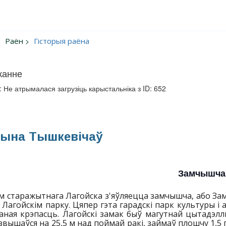
Раён
Гісторыя раёна
жанне
: Не атрымалася загрузіць карыстальніка з ID: 652
ына Тышкевічаў
Замчышча
 старажытнага Лагойска з'яўляецца замчышча, або Замк
 Лагойскім парку. Цяпер гэта гарадскі парк культуры і
аная крэпасць. Лагойскі замак быў магутнай цытадэл
звышаўся на 25,5 м над поймай ракі, займаў плошчу 1,5