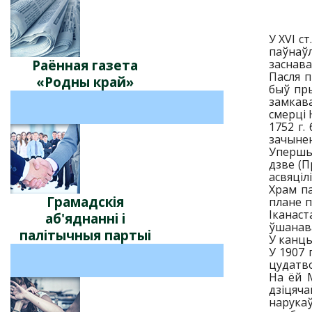
У XVI с
паўнаўл
Раённая газета
заснава
Пасля п
«Родны край»
быў пры
замкава
смерці 
1752 г.
зачыне
Упершын
дзве (П
асвяцілі
Храм па
Грамадскія
плане п
Іканаст
аб'яднанні і
ўшанава
палітычныя партыі
У канцы
У 1907 
цудатв
На ёй М
дзіцяч
нарукаў