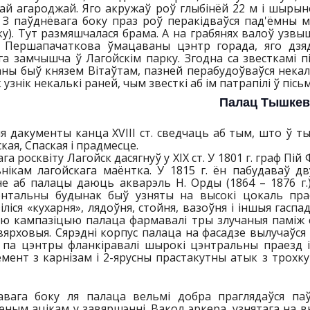
ай агароджай. Яго акружаў роў глыбінёй 22 м і шырынё
 З паўднёвага боку праз роў перакідваўся пад'ёмны м
у). Тут размяшчалася брама. А на грабянях валоў узв
. Першапачаткова ўмацаваны цэнтр горада, яго дзя
га замчышча ў Лагойскім парку. Згодна са звесткамі п
ы быў князем Вітаўтам, пазней перабудоўваўся некальк
 узнік некалькі раней, чым звесткі аб ім патрапілі ў піс
Палац Тышкев
я дакументы канца XVIII ст. сведчаць аб тым, што ў ты
кая, Спаская і прадмесце.
ага росквіту Лагойск дасягнуў у XIX ст. У 1801 г. граф 
ьнікам лагойскага маёнтка. У 1815 г. ён пабудаваў д
е аб палацы даюць акварэль Н. Орды (1864 – 1876 г.), 
нтальны будынак быў узняты на высокі цокаль прас
іліся «кухарня», лядоўня, стойня, вазоўня і іншыя гас
ю кампазіцыю палаца фармавалі тры злучаныя паміж са
ярховыя. Сярэдні корпус палаца на фасадзе вылучаўся
 па цэнтры фланкіравалі шырокі цэнтральны праезд і
мент з карнізам і 2-ярусны прастакутны атык з трохк
авага боку ля палаца вельмі добра праглядаўся па
еным ацікам у завяршэнні. Вакол эркера, узнятага на в