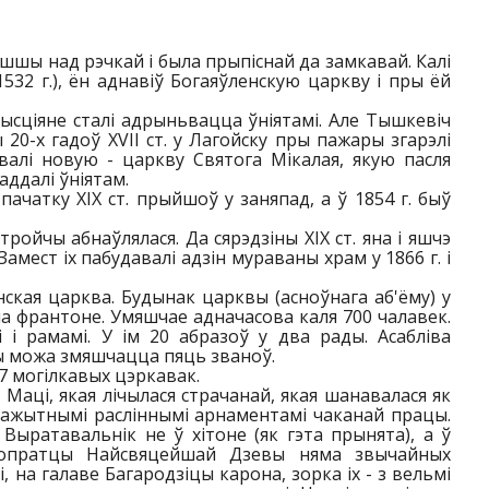
вышшы над рэчкай і была прыпіснай да замкавай. Калі
32 г.), ён аднавіў Богаяўленскую царкву і пры ёй
рысціяне сталі адрыньвацца ўніятамі. Але Тышкевіч
 20-х гадоў XVII ст. у Лагойску пры пажары згарэлі
валі новую - царкву Святога Мікалая, якую пасля
аддалі ўніятам.
пачатку ХIХ ст. прыйшоў у заняпад, а ў 1854 г. быў
ойчы абнаўлялася. Да сярэдзіны ХIХ ст. яна і яшчэ
Замест іх пабудавалі адзін мураваны храм у 1866 г. і
ская царква. Будынак царквы (асноўнага аб'ёму) у
а франтоне. Умяшчае адначасова каля 700 чалавек.
і і рамамі. У ім 20 абразоў у два рады. Асабліва
ы можа змяшчацца пяць званоў.
 7 могілкавых цэркавак.
 Маці, якая лічылася страчанай, якая шанавалася як
ражытнымі расліннымі арнаментамі чаканай працы.
Выратавальнік не ў хітоне (як гэта прынята), а ў
 вопратцы Найсвяцейшай Дзевы няма звычайных
, на галаве Багародзіцы карона, зорка іх - з вельмі