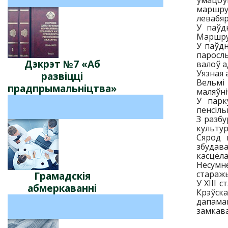
ўмацоў
маршрут
левабяр
У паўд
Маршрут
У паўдн
парослы
Дэкрэт №7 «Аб
валоў а
Уязная 
развіцці
Вельмі
прадпрымальніцтва»
маляўні
У парк
пенсіль
З разбу
культур
Сярод 
збудав
касцёла
Несумне
стараж
Грамадскія
У XIII 
абмеркаваннi
Крэўска
дапама
замкава