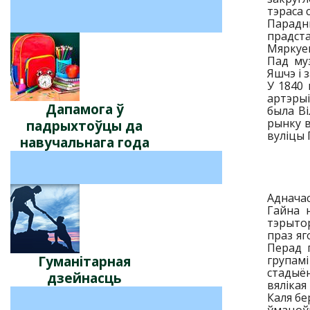
тэраса 
Парадн
прадста
Мяркуец
Пад му
Яшчэ і 
У 1840 
артэрыі
Дапамога ў
была Ві
рынку в
падрыхтоўцы да
вуліцы 
навучальнага года
Аднача
Гайна 
тэрытор
праз яг
Перад 
Гуманітарная
групам
стадыён
дзейнасць
вялікая 
Каля бе