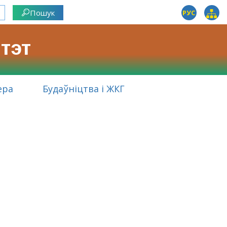
РУС
тэт
ера
Будаўніцтва і ЖКГ