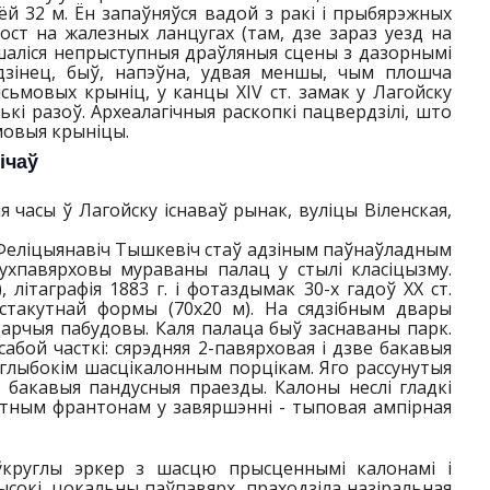
й 32 м. Ён запаўняўся вадой з ракі і прыбярэжных
ост на жалезных ланцугах (там, дзе зараз уезд на
ышаліся непрыступныя драўляныя сцены з дазорнымі
дзінец, быў, напэўна, удвая меншы, чым плошча
ісьмовых крыніц, у канцы XIV ст. замак у Лагойску
і разоў. Археалагічныя раскопкі пацвердзілі, што
ьмовыя крыніцы.
ічаў
я часы ў Лагойску існаваў рынак, вуліцы Віленская,
Пій Феліцыянавіч Тышкевіч стаў адзіным паўнаўладным
вухпавярховы мураваны палац у стылі класіцызму.
літаграфія 1883 г. і фотаздымак 30-х гадоў ХХ ст.
такутнай формы (70х20 м). На сядзібным двары
падарчыя пабудовы. Каля палаца быў заснаваны парк.
бой часткі: сярэдняя 2-павярховая і дзве бакавыя
 глыбокім шасцікалонным порцікам. Яго рассунутыя
 бакавыя пандусныя праезды. Калоны неслі гладкі
утным франтонам у завяршэннi - тыповая ампірная
ўкруглы эркер з шасцю прысценнымі калонамі і
ысокі, цокальны паўпавярх, праходзіла назіральная