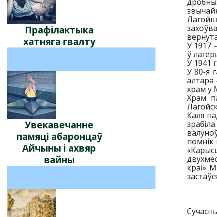
дробных
звычайн
Лагойш
захоўва
Прафілактыка
вернута
хатняга гвалту
У 1917 
ў лагер
У 1941 
У 80-я 
алтара 
храм у 
Храм п
Лагойск
Каля па
Увекавечанне
зрабіла
валуно
памяці абаронцаў
помнік 
Айчыны і ахвяр
«Карысц
вайны
двухмес
краі» М
застаўс
Сучасны