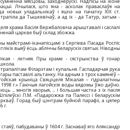
сумненна мясцовы, заходнерускі. Надпісы на іконе
рацыі. Лічылася, што яна - асколак праваслаўя на
 новых уладальнікаў і яшчэ на пачатку ХIХ ст.
рапіла да Тышкевічаў, а ад іх - да Татур, затым -
яцеля храма Васіля Вержбаловіча арыштавалі і саслалі
ыненай царкве быў склад збожжа.
ы майстрамі-іканапісцамі з Сергіева Пасада. Роспіс
атлікіх выяў ёсць абліччы беларускіх святых. Ніводны
лікая - летняя. Пры храме - сястрынства ў гонар
школа.
трапалітам Філарэтам і купальня. Гаспадарчая рука
а гары паставілі альтанку. На адным з трох камянёў –
йская крыніца Свяціцеля Мікалая – гідралагічны
1998 г.» Гаючыя лагойскія воды вядомы ўжо даўно.
 ... многія хворыя, ... і большая частка з іх пасля
пілеўскі П.М. «Падарожжа па Палессі і беларускім
цэркваў. Горад быў цэнтрам буйной парафіі, а цяпер
6 г.
е стаяў, пабудаваны ў 1604 г. Заснаваў яго Аляксандр