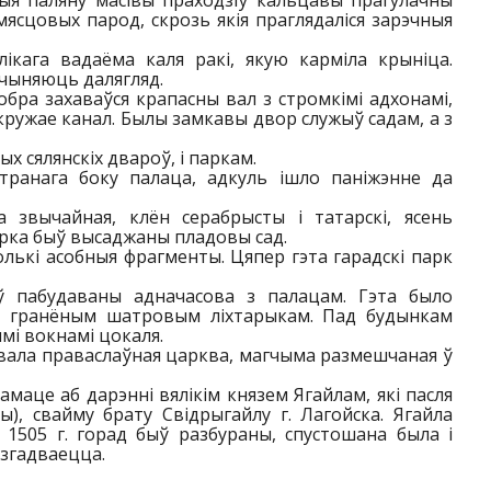
чыя паляну масівы праходзіў кальцавы прагулачны
ясцовых парод, скрозь якія праглядаліся зарэчныя
ікага вадаёма каля ракі, якую карміла крыніца.
ачыняюць далягляд.
обра захаваўся крапасны вал з стромкімі адхонамі,
кружае канал. Былы замкавы двор служыў садам, а з
х сялянскіх двароў, і паркам.
транага боку палаца, адкуль ішло паніжэнне да
па звычайная, клён серабрысты і татарскі, ясень
у парка быў высаджаны пладовы сад.
толькі асобныя фрагменты. Цяпер гэта гарадскі парк
ў пабудаваны адначасова з палацам. Гэта было
ся гранёным шатровым ліхтарыкам. Пад будынкам
мі вокнамі цокаля.
снавала праваслаўная царква, магчыма размешчаная ў
рамаце аб дарэнні вялікім князем Ягайлам, які пасля
ы), свайму брату Свідрыгайлу г. Лагойска. Ягайла
 1505 г. горад быў разбураны, спустошана была і
 згадваецца.