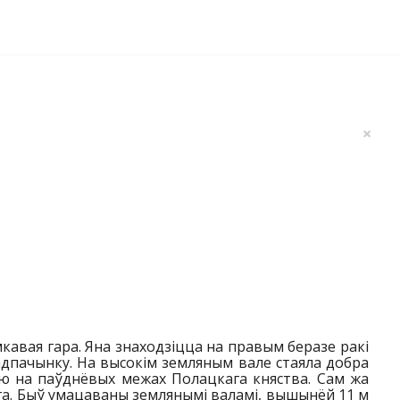
×
авая гара. Яна знаходзіцца на правым беразе ракі
 адпачынку. На высокім земляным вале стаяла добра
лю на паўднёвых межах Полацкага княства. Сам жа
 га. Быў умацаваны землянымі валамі, вышынёй 11 м