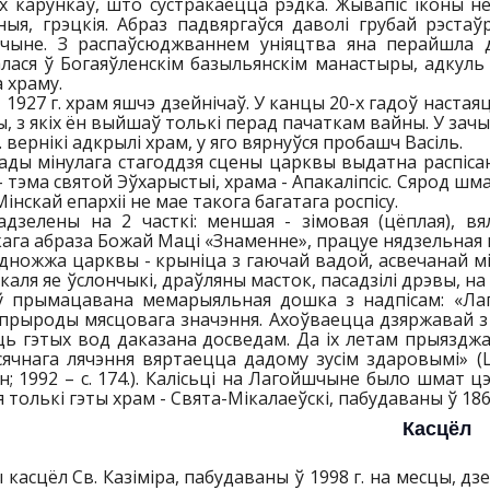
 карункаў, што сустракаецца рэдка. Жывапіс іконы не
ыя, грэцкія. Абраз падвяргаўся даволі грубай рэстаў
чыне. З распаўсюджваннем уніяцтва яна перайшла да
лася ў Богаяўленскім базыльянскім манастыры, адкуль т
 храму.
– 1927 г. храм яшчэ дзейнічаў. У канцы 20-х гадоў наста
ы, з якіх ён выйшаў толькі перад пачаткам вайны. У зач
г. вернікі адкрылі храм, у яго вярнуўся пробашч Васіль.
гады мінулага стагоддзя сцены царквы выдатна распісан
- тэма святой Эўхарыстыі, храма - Апакаліпсіс. Сярод шм
Мінскай епархіі не мае такога багатага роспісу.
адзелены на 2 часткі: меншая - зімовая (цёплая), вя
ага абраза Божай Маці «Знаменне», працуе нядзельная 
дножжа царквы - крыніца з гаючай вадой, асвечанай мі
 каля яе ўслончыкі, драўляны масток, пасадзілі дрэвы, н
ў прымацавана мемарыяльная дошка з надпісам: «Лаго
прыроды мясцовага значэння. Ахоўваецца дзяржавай з 
ь гэтых вод даказана досведам. Да іх летам прыязджаюць
ячнага лячэння вяртаецца дадому зусім здаровымі» (Ш
н; 1992 – с. 174.). Калісьці на Лагойшчыне было шмат 
я толькі гэты храм - Свята-Мікалаеўскі, пабудаваны ў 186
Касцёл
 касцёл Св. Казіміра, пабудаваны ў 1998 г. на месцы, дз