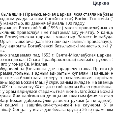
Царква
т. была яшчэ і Прачысценская царква, якая стаяла на ўз
адным уладальнікам Лагойска стаў Васіль Тышкевіч (15
ў манастыр, які дзейнічаў амаль 100 гадоў.
рыняцця Брэсцкай Уніі (1596 г.) многія праваслаўныя х
хільнік праваслаўя і не падтрымліваў уніятаў. У канцы
я Богаяўленская царква і манастыр. Замест іх пабуда
Юрыя Тышкевіча (калі яго нашчадкі змянілі праваслаўе), 
 быў адкрыты Богаяўленскі базыльянскі манастыр, які ў 
ны.
ю згадваемая пад 1653 г. Свята-Мікалаеўская царква тр
рэчысцінская і Спаса-Праабражэнская) вельмі струхлелі. 
 яго ў гонар Св. Мікалая.
будавалі на ўзвышшы, дзе спрадвеку стаяла Прачысцін
рамавугольны, з адным адкрытым купалам і званіцай н
ас светла-блакітнага колеру з пазалочанымі карнізам
ны абраз Божай Маці ў сярэбраным акладзе. На званіц
 ХIХ ст. – пачатку ХХ ст. да гэтай царквы было прыпісана
г. у храм вярнулася старажытная ікона Лагойскай Божай
орная. Яна напісана на дошцы на залатым фоне са ста
аці Божая дабраслаўляе дзвюма рукамі (а не адной). 
ай кашулі з зашпількай-стужачкай на каўнеры. У
нікаў. Сонца - у выглядзе белага круга з 26-ю прамянямі