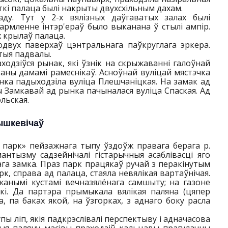
сткі палаца былі накрыты двухсхільным дахам.
ду. Тут у 2-х вялізных даўгаватых залах былі
армленне інтэр'ераў было выканана ў стылі ампір.
х крылаў палаца.
двух паверхаў цэнтральнага паўкруглага эркера.
стыя падвалы.
аходзіўся рынак, які ўзнік на скрыжаванні галоўнай
ваны дамамі рамеснікаў. Асноўнай вуліцай мястэчка
ынка падыходзіла вуліца Плешчаніцкая. На замак ад
 Замкавай ад рынка пачыналася вуліца Спаская. Ад
льская.
ышкевічаў
 парк» пейзажнага тыпу ўздоўж правага берага р.
нтызму садзейнічалі гістарычныя асаблівасці яго
ага замка. Праз парк працякаў ручай з перакінутым
, справа ад палаца, стаяла невялікая вартаўнічая.
анымі кустамі вечназялёнага самшыту; на газоне
ткі. Да партэра прымыкала вялікая паляна (цяпер
а, па баках якой, на ўзгорках, з аднаго боку расла
упы ліп, якія падкрэслівалі перспектыву і адначасова