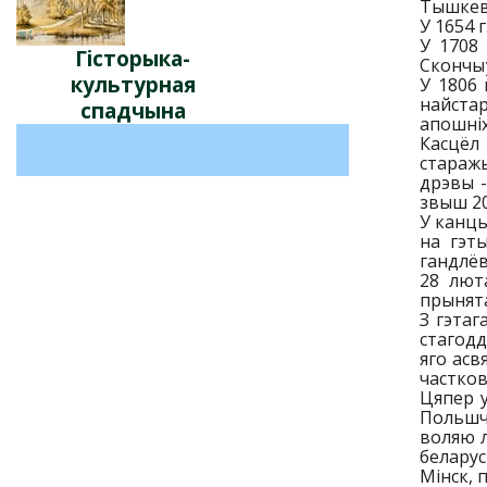
Тышкев
У 1654 
У 1708 
Гісторыка-
Скончыў
культурная
У 1806
найста
спадчына
апошніх
Касцёл 
старажы
дрэвы -
звыш 20
У канцы
на гэт
гандлёв
28 люта
прынята
З гэтаг
стагодд
яго асв
частков
Цяпер у
Польшчы
воляю л
беларус
Мінск, 