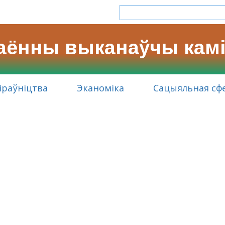
раённы выканаўчы камі
іраўніцтва
Эканоміка
Сацыяльная сф