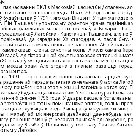
іч.
г., падчас вайны ВКЛ з Масковіяй, касцёл быў спалены, а
г. святыню знішчылі шведы. Праз 70 год пасля разбур
 будаўніцтва ў 1791 г. яго сын Вінцэнт. У тым жа годзе 
 г. Пій Тышкевіч упрыгожыў франтон храма гадзінніка
рэйшых фамільных магільных склепаў у Беларусі. Раза
 уладальнікаў Лагойска - Канстанцін Тышкевіч, але не ў 
праіснаваў да сярэдзіны XX стагоддзя. А пасля быў, 
тнай святыні амаль нічога не засталося. Аб ёй нагадв
 камлюкавыя клёны, самотны ясень. А каля самага бера
0 гадоў. Ад гістарычнай крыпты захаваліся толькі шматл
 80-х гадоў мясцовыя каталікі паставілі на месцы касцёл
ым месцы храм. Але згодна з планам развіцця горад
ага цэнтра.
га 1991 г. пры садзейнічанні тагачаснага арцыбіскуп
 рашэнне аб перадачы гэтага зямельнага ўчастка Лагойс
а часу пачаўся новы этап у жыцці лагойскіх каталікоў. 
зя пачаў будавацца новы храм. У яго падмурак была зак
ячэння 6 снежня 1796 года. У двары касцёла ўсталяваны 
а захаваўся. На гэтым помніку няма эпітафіі, толькі про
 касцёле служыць ксёндз Рышард (у мінулым місіянер ор
 і марыў аб місіянерскай дзейнасці дзе-небудзь вель
ёсу рашэнне змяніў (з Беларусі прыехаў аднакурснік, р
кую мову ў сябе ў Польшчы, у мястэчку Святая Катажы
потым у Лагойск.