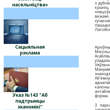
з дубов
насельніцтва»
крыніц.
пляцоўк
вежамі
сучасна
пашыран
Лагойск
Сацыяльная
Архіўны
Мікольс
рэклама
Асаблів
уладал
Уяўленн
Мануме
знаходз
Аб'ёмну
аднапав
калоны
антабле
Указ №143 "Аб
форма.
падтрымцы
З парк
эканомікі"
закругл