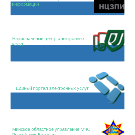
информации
Национальный центр электронных
услуг
Единый портал электронных услуг
Минское областное управление МЧС
Республики Беларусь