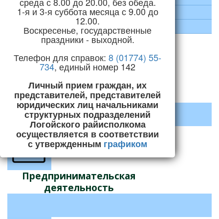
среда с 8.00 до 20.00, без обеда.
1-я и 3-я суббота месяца с 9.00 до
Социальная сфера
12.00.
Строительство и ЖКХ
Воскресенье, государственные
праздники - выходной.
Телефон для справок:
8 (01774) 55-
734
, единый номер 142
Личный прием граждан, их
Декрет №3 «О содействии
представителей, представителей
занятости населения»
юридических лиц начальниками
структурных подразделений
Логойского райисполкома
осуществляется в соответствии
с утвержденным
графиком
Предпринимательская
деятельность