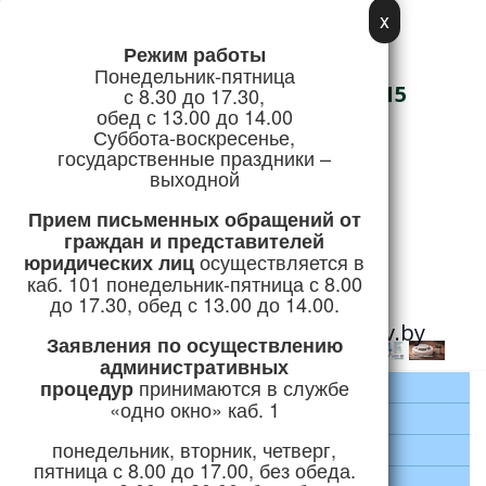
x
Режим работы
Адрес:
Понедельник-пятница
г. Логойск, ул. Советская, 15
с 8.30 до 17.30,
обед с 13.00 до 14.00
Телефон/Факс:
Суббота-воскресенье,
государственные праздники –
+375 (1774) 5-51-41
выходной
Режим работы
Прием письменных обращений
от
граждан и представителей
осуществляется в
юридических лиц
Горячая линия:
каб. 101 понедельник-пятница с 8.00
+375 (1774) 5-24-04
до 17.30, обед с 13.00 до 14.00.
e-mail:
priemnaya@logoysk.gov.by
Заявления по осуществлению
административных
принимаются
в службе
процедур
Главная
«одно окно» каб. 1
Район
понедельник, вторник, четверг,
Руководство
пятница с 8.00 до 17.00, без обеда.
Экономика