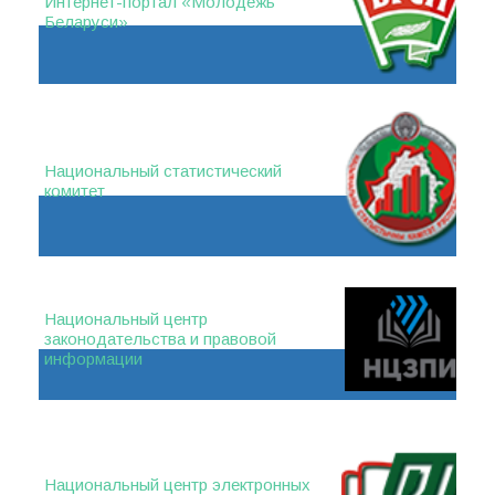
Интернет-портал «Молодежь
Беларуси»
Национальный статистический
комитет
Национальный центр
законодательства и правовой
информации
Национальный центр электронных