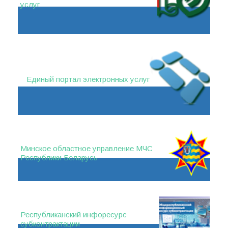
услуг
Единый портал электронных услуг
Минское областное управление МЧС
Республики Беларусь
Республиканский инфоресурс
субконтрактации