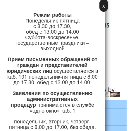
x
Режим работы
Адрес:
Понедельник-пятница
г. Логойск, ул. Советская, 15
с 8.30 до 17.30,
обед с 13.00 до 14.00
Телефон/Факс:
Суббота-воскресенье,
государственные праздники –
+375 (1774) 5-51-41
выходной
Режим работы
Прием письменных обращений
от
граждан и представителей
осуществляется в
юридических лиц
Горячая линия:
каб. 101 понедельник-пятница с 8.00
+375 (1774) 5-24-04
до 17.30, обед с 13.00 до 14.00.
e-mail:
priemnaya@logoysk.gov.by
Заявления по осуществлению
административных
принимаются
в службе
процедур
Главная
«одно окно» каб. 1
Район
понедельник, вторник, четверг,
Руководство
пятница с 8.00 до 17.00, без обеда.
Экономика