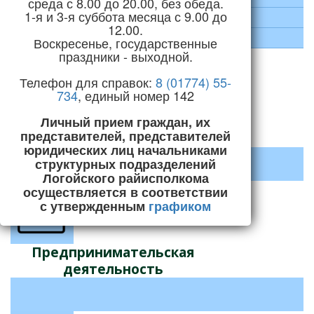
среда с 8.00 до 20.00, без обеда.
1-я и 3-я суббота месяца с 9.00 до
Социальная сфера
12.00.
Строительство и ЖКХ
Воскресенье, государственные
праздники - выходной.
Телефон для справок:
8 (01774) 55-
734
, единый номер 142
Личный прием граждан, их
Декрет №3 «О содействии
представителей, представителей
занятости населения»
юридических лиц начальниками
структурных подразделений
Логойского райисполкома
осуществляется в соответствии
с утвержденным
графиком
Предпринимательская
деятельность