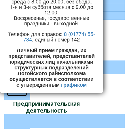
среда с 8.00 до 20.00, без обеда.
1-я и 3-я суббота месяца с 9.00 до
Социальная сфера
12.00.
Строительство и ЖКХ
Воскресенье, государственные
праздники - выходной.
Телефон для справок:
8 (01774) 55-
734
, единый номер 142
Личный прием граждан, их
Декрет №3 «О содействии
представителей, представителей
занятости населения»
юридических лиц начальниками
структурных подразделений
Логойского райисполкома
осуществляется в соответствии
с утвержденным
графиком
Предпринимательская
деятельность