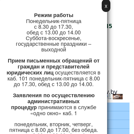
x
Режим работы
Адрес:
Понедельник-пятница
г. Логойск, ул. Советская, 15
с 8.30 до 17.30,
обед с 13.00 до 14.00
Телефон/Факс:
Суббота-воскресенье,
государственные праздники –
+375 (1774) 5-51-41
выходной
Режим работы
Прием письменных обращений
от
граждан и представителей
осуществляется в
юридических лиц
Горячая линия:
каб. 101 понедельник-пятница с 8.00
+375 (1774) 5-24-04
до 17.30, обед с 13.00 до 14.00.
e-mail:
priemnaya@logoysk.gov.by
Заявления по осуществлению
административных
принимаются
в службе
процедур
Главная
«одно окно» каб. 1
Район
понедельник, вторник, четверг,
Руководство
пятница с 8.00 до 17.00, без обеда.
Экономика