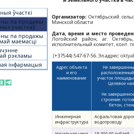
и земельного участка в ча
ныя ўчасткі
Организатор:
Октябрьский сель
ёны па продажы
Минской области
ных участкаў
Дата, время и место проведен
ёны па продажы
Логойский район, аг. Октябрь,
май маёмасці
исполнительный комитет, конт. тел.:
шчэнне
ай рэкламы
(+37544) 547-67-56. Эл.адрес:
oktya
ая інфармацыя
Адрес объекта
Не завершенны
и его
расположенный 
наименование
участок площадью
Целевое наз
Не завершенно
строение: готов
бетон, стен
Инженерная
Асфальтовая дорог
инфраструктура
водопроводу
Начальная цена
19 300,00 рублей