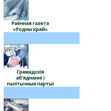
Раённая газета
«Родны край»
Грамадскія
аб'яднанні і
палітычныя партыі