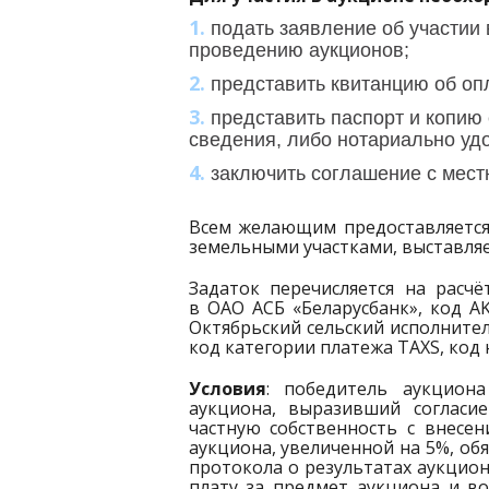
подать заявление об участии 
проведению аукционов;
представить квитанцию об оп
представить паспорт и копию
сведения, либо нотариально уд
заключить соглашение с мес
Всем желающим предоставляется
земельными участками, выставля
Задаток перечисляется на расч
в ОАО АСБ «Беларусбанк», код A
Октябрьский сельский исполнител
код категории платежа TAXS, код
Условия
: победитель аукциона
аукциона, выразивший согласи
частную собственность с внесе
аукциона, увеличенной на 5%, обя
протокола о результатах аукцио
плату за предмет аукциона и в