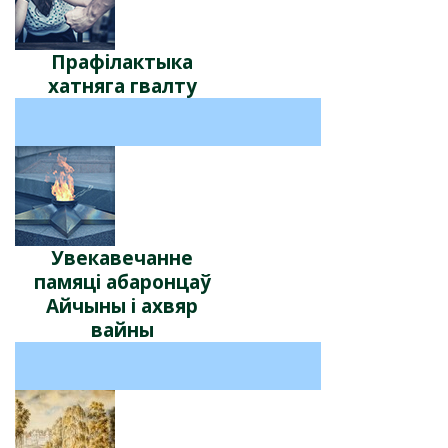
Прафілактыка
хатняга гвалту
Увекавечанне
памяці абаронцаў
Айчыны і ахвяр
вайны