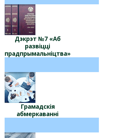
Дэкрэт №7 «Аб
развіцці
прадпрымальніцтва»
Грамадскія
абмеркаваннi