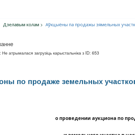
Дзелавым колам
Аўкцыёны па продажы зямельных участ
жанне
: Не атрымалася загрузіць карыстальніка з ID: 653
оны по продаже земельных участко
о проведении аукциона по пр