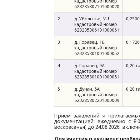
кадастровый номер
623285807101000020
2
д. Уболотье, У-1
0,2500
кадастровый номер
623285806101000061
3
д. Горавец, 1Б
0,1726
кадастровый номер
623285801001000052
4
д. Горавец, 9А
0,20 г
кадастровый номер
623285801001000051
5
д. Дунаи, 5А
0,20 г
кадастровый номер
623285802201000009
Приём заявлений и прилагаемых
документацией: ежедневно с 8.0
воскресенья) до 24.08.2026 вклю
Для участия в аукционе необх