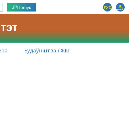
РУС
тэт
ера
Будаўніцтва і ЖКГ