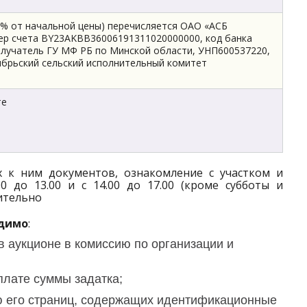
10% от начальной цены) перечисляется ОАО «АСБ
ер счета BY23AKBB36006191311020000000, код банка
олучатель ГУ МФ РБ по Минской области, УНП600537220,
брьский сельский исполнительный комитет
те
 к ним документов, ознакомление с участком и
0 до 13.00 и с 14.00 до 17.00 (кроме субботы и
чительно
одимо
:
в аукционе в комиссию по организации и
плате суммы задатка;
ю его страниц, содержащих идентификационные