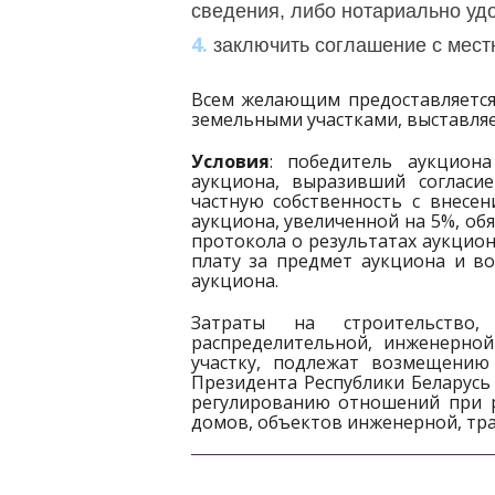
сведения, либо нотариально уд
заключить соглашение с мес
Всем желающим предоставляется
земельными участками, выставля
Условия
: победитель аукциона
аукциона, выразивший согласи
частную собственность с внесе
аукциона, увеличенной на 5%, обя
протокола о результатах аукцио
плату за предмет аукциона и в
аукциона.
Затраты на строительство
распределительной, инженерно
участку, подлежат возмещению
Президента Республики Беларусь 
регулированию отношений при 
домов, объектов инженерной, тр