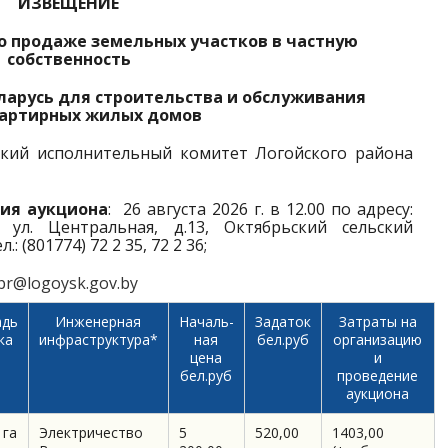
ИЗВЕЩЕНИЕ
о продаже земельных участков в частную
собственность
ларусь для строительства и обслуживания
артирных жилых домов
ский исполнительный комитет Логойского района
ния аукциона
: 26 августа 2026 г. в 12.00 по адресу:
 ул. Центральная, д.13, Октябрьский сельский
 (801774) 72 2 35, 72 2 36;
br@logoysk.gov.by
дь
Инженерная
Началь-
Задаток
Затраты на
ка
инфраструктура*
ная
бел.руб
организацию
цена
и
бел.руб
проведение
аукциона
 га
Электричество
5
520,00
1403,00