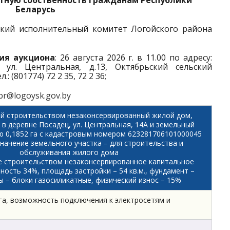
стную собственность гражданам Республики
Беларусь
ский исполнительный комитет Логойского района
ия аукциона
: 26 августа 2026 г. в 11.00 по адресу:
 ул. Центральная, д.13, Октябрьский сельский
 (801774) 72 2 35, 72 2 36;
br@logoysk.gov.by
й строительством незаконсервированный жилой дом,
в деревне Посадец, ул. Центральная, 14А и земельный
 0,1852 га с кадастровым номером 623281706101000045
начение земельного участка – для строительства и
обслуживания жилого дома
е строительством незаконсервированное капитальное
ность 34%, площадь застройки – 54 кв.м., фундамент –
ы – блоки газосиликатные, физический износ – 15%
а, возможность подключения к электросетям и