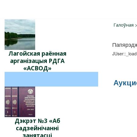
Галоўная
Папярэд
Лагойская раённая
JUser::_load
арганізацыя РДГА
«АСВОД»
Аукци
Дэкрэт №3 «Аб
садзейнічанні
занятасці