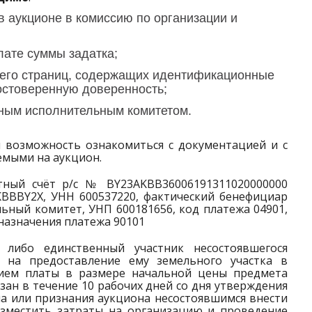
в аукционе в комиссию по организации и
лате суммы задатка;
 его страниц, содержащих идентификационные
остоверенную доверенность;
тным исполнительным комитетом.
 возможность ознакомиться с документацией и с
емыми на аукцион.
ётный счёт р/с № BY23AKBB36006191311020000000
KBBBY2X, УНН 600537220, фактический бенефициар
ьный комитет, УНП 600181656, код платежа 04901,
 назначения платежа 90101
 либо единственный участник несостоявшегося
е на предоставление ему земельного участка в
нием платы в размере начальной цены предмета
зан в течение 10 рабочих дней со дня утверждения
на или признания аукциона несостоявшимся внести
озместить затраты на организацию и проведение