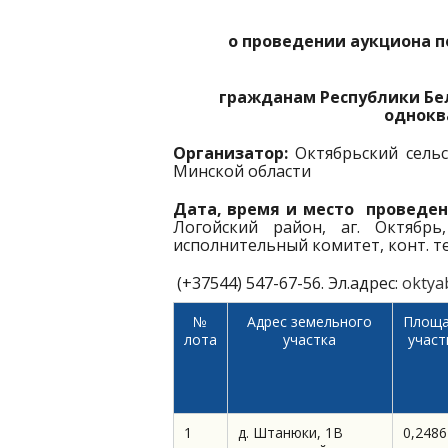
о проведении аукциона п
гражданам Республики Бе
однокв
Организатор:
Октябрьский сель
Минской области
Дата, время и место проведе
Логойский район, аг. Октябрь,
исполнительный комитет, конт. тел.:
(+37544) 547-67-56. Эл.адрес:
oktya
№
Адрес земельного
Площа
лота
участка
участ
1
д. Штанюки, 1В
0,2486