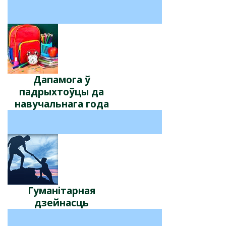
Дапамога ў
падрыхтоўцы да
навучальнага года
Гуманітарная
дзейнасць