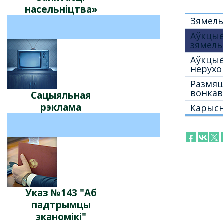
насельніцтва»
Зямель
Аўкцы
зямель
Аўкцы
нерухо
Размя
вонкав
Сацыяльная
рэклама
Карысн
Указ №143 "Аб
падтрымцы
эканомікі"