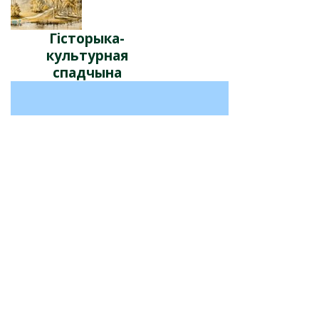
Гісторыка-
культурная
спадчына