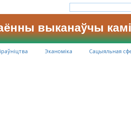
раённы выканаўчы камі
іраўніцтва
Эканоміка
Сацыяльная сф