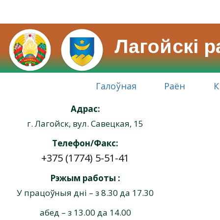
Лагойскі 
Галоўная
Раён
К
Адрас:
г. Лагойск, вул. Савецкая, 15
Телефон/Факс:
+375 (1774) 5-51-41
Рэжым работы :
У працоўныя дні – з 8.30 да 17.30
абед – з 13.00 да 14.00